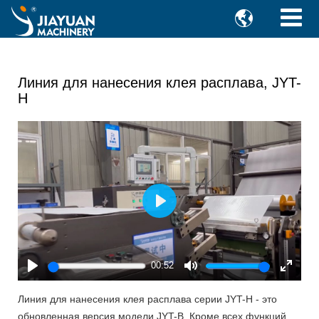

Линия для нанесения клея расплава, JYT-
H
Play
00:52
Play
Mute
Enter
fullscr
Линия для нанесения клея расплава серии JYT-H - это
обновленная версия модели JYT-B. Кроме всех функций