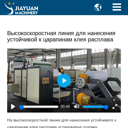

Высокоскоростная линия для нанесения
устойчивой к царапинам клея расплава
Play
00:44
Play
Mute
Enter
fullscr
На высокоскоростной линии для нанесения устойчивого к
царапинам клея расплава установлена головка