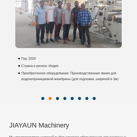
Год: 2020
Г
Страна и регион: Индия
С
Приобретенное оборудование: Производственная линия для
П
водонепроницаемой мембраны (для подложки, шириной в 3м)
р
JIAYAUN Machinery