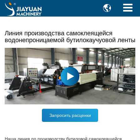

Линия производства самоклеящейся
водонепроницаемой бутилокаучуовой ленты
Запросить расценки
Наша линия по производству бутиловой самоклеящейся