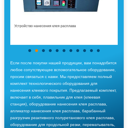
Устройство нанесения клея расплава
Если после покупки нашей продукции, вам понадобится
любое сопутствующее вспомогательное оборудование,
просим связаться с нами. Мы предоставляем полный
комплект технологического оборудования для
нанесения клеевого покрытия. Предлагаемый комплект,
включает в себя, плавильник для клея (клеевая
станция), оборудование нанесения клея расплава,
апликатор нанесения клея расплава, барабанный
разгрузчик реактивного полуретанового клея расплава,
оборудование для продольной резки, перематыватель,