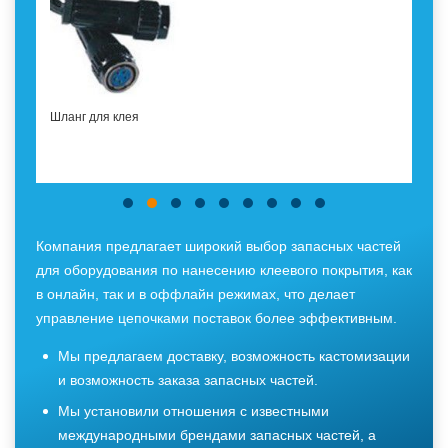
Шланг для клея
Компания предлагает широкий выбор запасных частей
для оборудования по нанесению клеевого покрытия, как
в онлайн, так и в оффлайн режимах, что делает
управление цепочками поставок более эффективным.
Мы предлагаем доставку, возможность кастомизации
и возможность заказа запасных частей.
Мы установили отношения с известными
международными брендами запасных частей, а