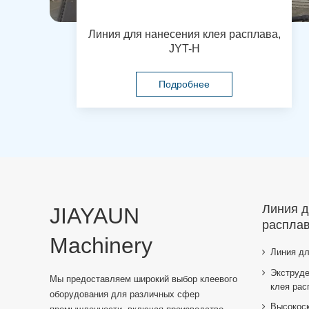
Линия для нанесения клея расплава,
JYT-H
Подробнее
Линия д
JIAYAUN
распла
Machinery
Линия дл
Экструде
Мы предоставляем широкий выбор клеевого
клея рас
оборудования для различных сфер
Высокоск