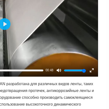
Play
00:48
Mute
Enter
fullscreen
AN разработана для различных видов ленты, таких
редотвращения протечек, антикоррозийные ленты и
борудование способно производить самоклеящиеся
спользование высокоточного динамического