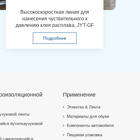
Высокоскоростная линия для
нанесения чуствительного к
давлению клея расплава, JYT-GF
Подробнее
дроизоляционной
Применение
Этикетка & Лента
учуковой ленты
Материалы для обуви
ейся бутилкаучуковой
Компоненты автомобиля
Пищевая упаковка
ой самоклеящейся