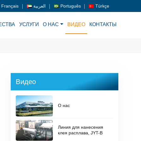
Français
العربية
Português
Türkçe
ЕСТВА
УСЛУГИ
О НАС
ВИДЕО
КОНТАКТЫ
Видео
О нас
Линия для нанесения
клея расплава, JYT-B