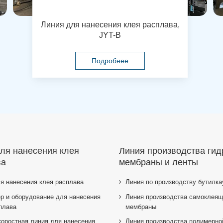
Линия для нанесения клея расплава,
JYT-B
Подробнее
ля нанесения клея
Линия производства ги
ва
мембраны и ленты
я нанесения клея расплава
Линия по производству бутилка
р и оборудование для нанесения
Линия производства самоклеящ
плава
мембраны
оростная линия для нанесения
Линия производства полимерн